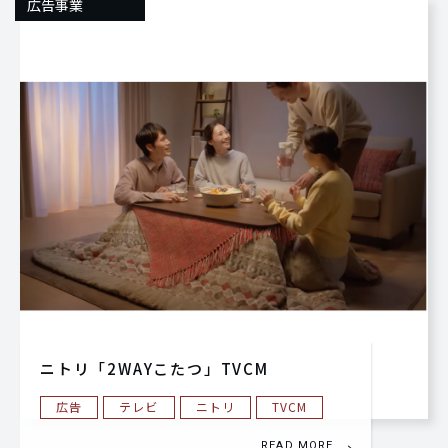
広告事業
ニトリ「2WAYこたつ」TVCM
広告
テレビ
ニトリ
TVCM
READ MORE