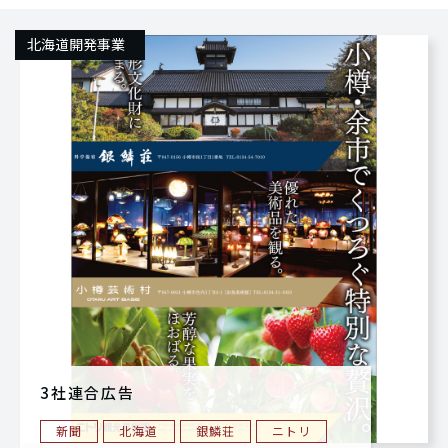
北海道開発事業
3社連合広告
新聞
北海道
銀鱗荘
ニトリ