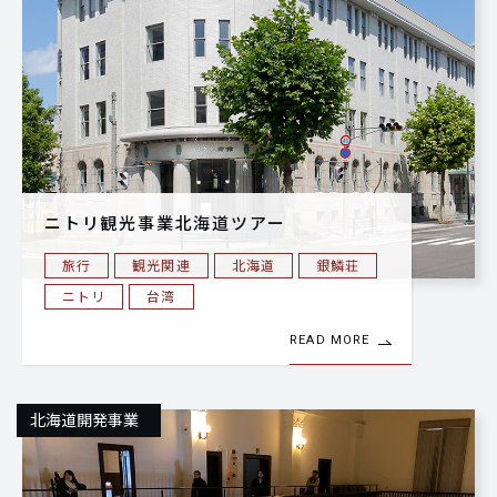
ニトリ観光事業北海道ツアー
旅行
観光関連
北海道
銀鱗荘
ニトリ
台湾
READ MORE
北海道開発事業